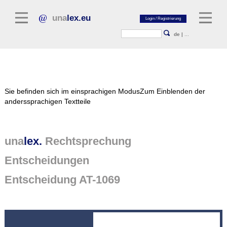
una
lex.eu
de
|
...
Rechtsliteratur
Sie befinden sich im einsprachigen Modus
Zum Einblenden der
Kommentarliteratur
anderssprachigen Textteile
Aufsatzbibliothek
Zeitschriften / Jahrbücher
una
lex.
Rechtsprechung
Allgemeine Rechtsquellen
Entscheidungen
Normtexte
Entscheidung AT-1069
Rechtsprechung
unalex Plattform
unalex Project Library