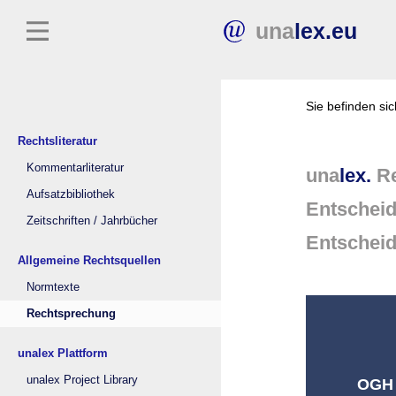
una
lex.eu
Sie befinden si
Rechtsliteratur
Kommentarliteratur
una
lex.
Re
Aufsatzbibliothek
Entschei
Zeitschriften / Jahrbücher
Entschei
Allgemeine Rechtsquellen
Normtexte
Rechtsprechung
unalex Plattform
unalex Project Library
OGH 