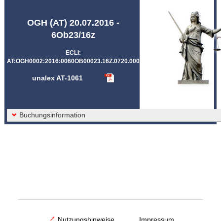
Abkürzungen unalex
OGH (AT) 20.07.2016 -
6Ob23/16z
ECLI:
AT:OGH0002:2016:0060OB00023.16Z.0720.000
unalex AT-1061
Buchungsinformation
Nutzungshinweise
Impressum