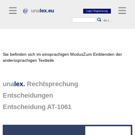
una
lex.eu
de
|
...
Rechtsliteratur
Sie befinden sich im einsprachigen Modus
Zum Einblenden der
Kommentarliteratur
anderssprachigen Textteile
Aufsatzbibliothek
Zeitschriften / Jahrbücher
una
lex.
Rechtsprechung
Allgemeine Rechtsquellen
Entscheidungen
Normtexte
Entscheidung AT-1061
Rechtsprechung
unalex Plattform
unalex Project Library