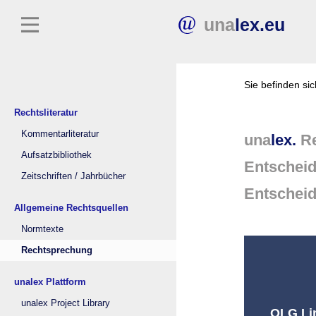
una
lex.eu
Sie befinden si
Rechtsliteratur
Kommentarliteratur
una
lex.
Re
Aufsatzbibliothek
Entschei
Zeitschriften / Jahrbücher
Entschei
Allgemeine Rechtsquellen
Normtexte
Rechtsprechung
unalex Plattform
unalex Project Library
OLG Lin