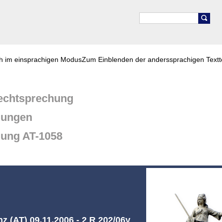
ch im einsprachigen Modus
Zum Einblenden der anderssprachigen Textt
chtsprechung
dungen
dung AT-1058
z (AT) 09.11.2006 - 2 R 202/06y