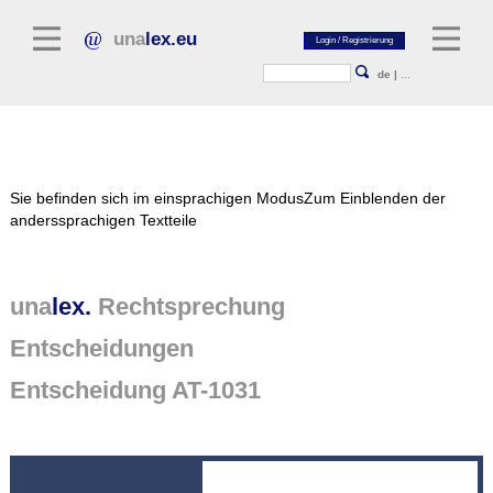
una
lex.eu
de
|
...
Rechtsliteratur
Sie befinden sich im einsprachigen Modus
Zum Einblenden der
Kommentarliteratur
anderssprachigen Textteile
Aufsatzbibliothek
Zeitschriften / Jahrbücher
una
lex.
Rechtsprechung
Allgemeine Rechtsquellen
Entscheidungen
Normtexte
Entscheidung AT-1031
Rechtsprechung
unalex Plattform
unalex Project Library