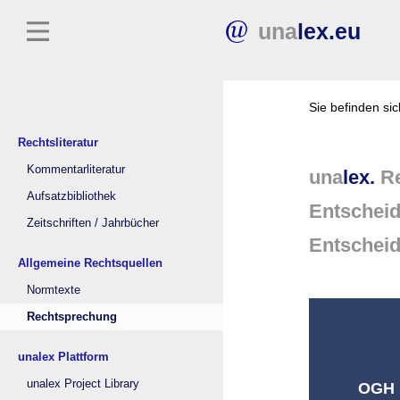
una
lex.eu
Sie befinden si
Rechtsliteratur
Kommentarliteratur
una
lex.
Re
Aufsatzbibliothek
Entschei
Zeitschriften / Jahrbücher
Entschei
Allgemeine Rechtsquellen
Normtexte
Rechtsprechung
unalex Plattform
unalex Project Library
OGH (