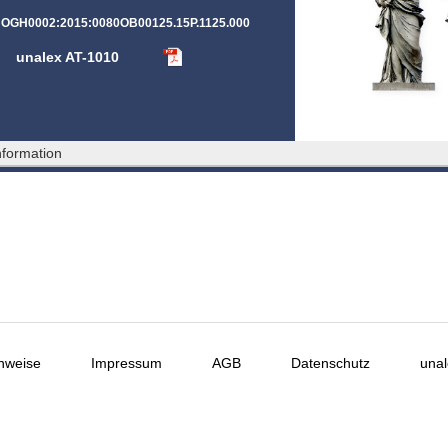
T:OGH0002:2015:0080OB00125.15P.1125.000
unalex AT-1010
formation
nweise
Impressum
AGB
Datenschutz
unal